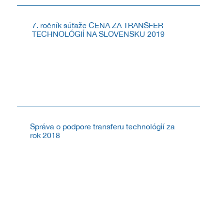
7. ročník súťaže CENA ZA TRANSFER
TECHNOLÓGIÍ NA SLOVENSKU 2019
V roku 2019 CVTI SR vyhlásilo v poradí už 7. ročník
súťaže CENA ZA TRANSFER TECHNOLÓGIÍ NA
SLOVENSKU. Súťaž je určená pre pre inovácie,
technické riešenia a ich pôvodcov ako aj počiny s
prínosným...
6.8.2019
Správa o podpore transferu technológií za
rok 2018
Pripravili sme prehľad poskytnutej podpory v procese
transferu technológií zo strany CVTI SR, v rámci
Národného systému podpory transferu technológií za
obdobie 1. 1. – 31. 12. 2018.
1.3.2019