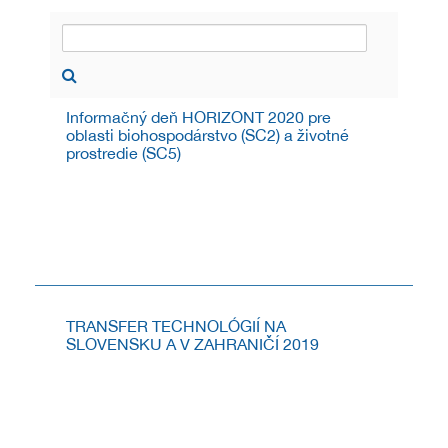
Informačný deň HORIZONT 2020 pre
oblasti biohospodárstvo (SC2) a životné
prostredie (SC5)
INFORMAČNÝ DEŇ K POSLEDNÝM VÝZVAM
PROGRAMU HORIZONT 2020 V OBLASTIACH
BIOHOSPODÁRSTVO (SC2) A ŽIVOTNÉ PROSTREDIE
(SC5)
4.11.2019
TRANSFER TECHNOLÓGIÍ NA
SLOVENSKU A V ZAHRANIČÍ 2019
Pozývame na 9. ročník podujatia s medzinárodnou
účasťou - Transfer technológií na Slovensku a v
zahraničí 2019.
28.9.2019